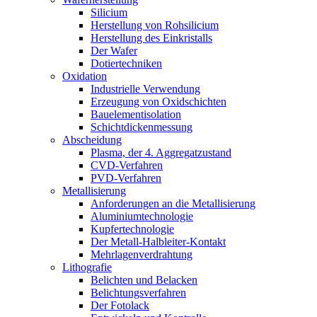
Silicium
Herstellung von Rohsilicium
Herstellung des Einkristalls
Der Wafer
Dotiertechniken
Oxidation
Industrielle Verwendung
Erzeugung von Oxidschichten
Bauelementisolation
Schichtdickenmessung
Abscheidung
Plasma, der 4. Aggregatzustand
CVD-Verfahren
PVD-Verfahren
Metallisierung
Anforderungen an die Metallisierung
Aluminiumtechnologie
Kupfertechnologie
Der Metall-Halbleiter-Kontakt
Mehrlagenverdrahtung
Lithografie
Belichten und Belacken
Belichtungsverfahren
Der Fotolack