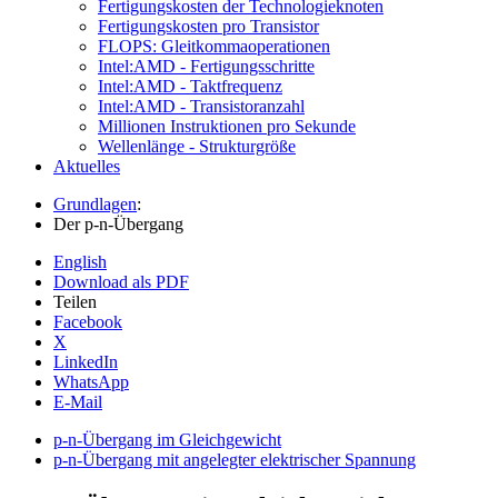
Fertigungskosten der Technologieknoten
Fertigungskosten pro Transistor
FLOPS: Gleitkommaoperationen
Intel:AMD - Fertigungsschritte
Intel:AMD - Taktfrequenz
Intel:AMD - Transistoranzahl
Millionen Instruktionen pro Sekunde
Wellenlänge - Strukturgröße
Aktuelles
Grundlagen
:
Der p-n-Übergang
English
Download als PDF
Teilen
Facebook
X
LinkedIn
WhatsApp
E-Mail
p-n-Übergang im Gleichgewicht
p-n-Übergang mit angelegter elektrischer Spannung