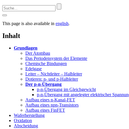
This page is also available in
english
.
Inhalt
Grundlagen
Der Atombau
Das Periodensystem der Elemente
Chemische Bindungen
Edelgase
Leiter – Nichtleiter – Halbleiter
Dotieren: n- und p-Halbleiter
Der p-n-Übergang
p-n-Übergang im Gleichgewicht
p-n-Übergang mit angelegter elektrischer Spannun
Aufbau eines n-Kanal-FET
Aufbau eines npn-Transistors
Aufbau eines FinFET
Waferherstellung
Oxidation
Abscheidung