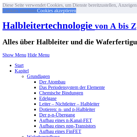
Diese Seite verwendet Cookies, um Dienste bereitzustellen, Anzeigen 
Cookies ablehnen
Cookies akzeptieren
Halbleitertechnologie
von A bis Z
Alles über Halbleiter und die Waferfertig
Show Menu
Hide Menu
Start
Kapitel
Grundlagen
Der Atombau
Das Periodensystem der Elemente
Chemische Bindungen
Edelgase
Leiter – Nichtleiter – Halbleiter
Dotieren: n- und p-Halbleiter
Der p-n-Übergang
Aufbau eines n-Kanal-FET
Aufbau eines npn-Transistors
Aufbau eines FinFET
Waferherstellung