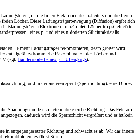
 Ladungsträger, da die freien Elektronen des n-Leiters und die freien
ie freien Löcher. Diese Ladungsträgerbewegung (Diffusion) ergibt sich
oritätsladungsträger (Elektronen im n-Gebiet, Löcher im p-Gebiet) in
nanderpressen" eines p- und eines n-dotierten Siliciumkristalls
 geladen. Je mehr Ladungsträger rekombinieren, desto größer wird
 Potentialgefälles kommt die Rekombination der Löcher und
7 V (vgl.
Bändermodell eines p-n-Übergangs
).
assrichtung) und in der anderen sperrt (Sperrrichtung): eine Diode.
h die Spannungsquelle erzeugte in die gleiche Richtung. Das Feld am
angezogen, dadurch wird die Sperrschicht vergrößert und es ist kein
ere in entgegengesetzter Richtung und schwächt es ab. Wir das innere
 rekombinieren: es fließt Strom.