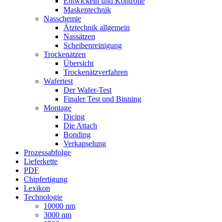
Entwickeln und Kontrolle
Maskentechnik
Nasschemie
Ätztechnik allgemein
Nassätzen
Scheibenreinigung
Trockenätzen
Übersicht
Trockenätzverfahren
Wafertest
Der Wafer-Test
Finaler Test und Binning
Montage
Dicing
Die Attach
Bonding
Verkapselung
Prozessabfolge
Lieferkette
PDF
Chipfertigung
Lexikon
Technologie
10000 nm
3000 nm