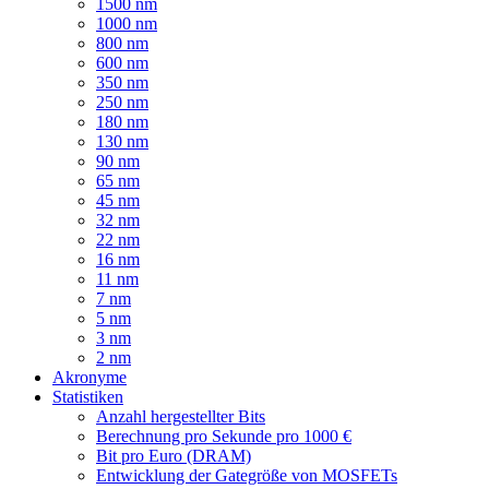
1500 nm
1000 nm
800 nm
600 nm
350 nm
250 nm
180 nm
130 nm
90 nm
65 nm
45 nm
32 nm
22 nm
16 nm
11 nm
7 nm
5 nm
3 nm
2 nm
Akronyme
Statistiken
Anzahl hergestellter Bits
Berechnung pro Sekunde pro 1000 €
Bit pro Euro (DRAM)
Entwicklung der Gategröße von MOSFETs