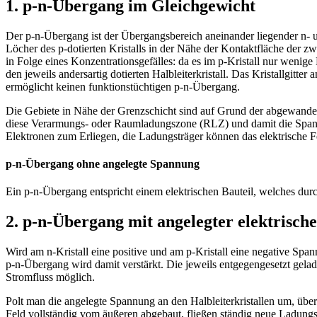
1.
p-n-Übergang im Gleichgewicht
Der p-n-Übergang ist der Übergangsbereich aneinander liegender n- und 
Löcher des p-dotierten Kristalls in der Nähe der Kontaktfläche der zw
in Folge eines Konzentrationsgefälles: da es im p-Kristall nur wenig
den jeweils andersartig dotierten Halbleiterkristall. Das Kristallgitte
ermöglicht keinen funktionstüchtigen p-n-Übergang.
Die Gebiete in Nähe der Grenzschicht sind auf Grund der abgewanderte
diese Verarmungs- oder Raumladungszone (RLZ) und damit die Spannu
Elektronen zum Erliegen, die Ladungsträger können das elektrische F
p-n-Übergang ohne angelegte Spannung
Ein p-n-Übergang entspricht einem elektrischen Bauteil, welches durc
2.
p-n-Übergang mit angelegter elektrisch
Wird am n-Kristall eine positive und am p-Kristall eine negative Spa
p-n-Übergang wird damit verstärkt. Die jeweils entgegengesetzt gela
Stromfluss möglich.
Polt man die angelegte Spannung an den Halbleiterkristallen um, über
Feld vollständig vom äußeren abgebaut, fließen ständig neue Ladungst