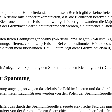
p-dotierter Halbleiterkristalle. In diesem Bereich gibt es keine freien
ei Kristalle miteinander rekombinieren, d.h. die Elektronen besetzen d
e Elektronen und im n-Kristall nur wenige Löcher gibt, wandern die Maj
r an der Grenzfläche darf nicht unterbrochen werden, ein einfaches "Anei
n freien Ladungsträger positiv (n-Kristall) bzw. negativ (p-Kristall)
ngsdifferenz von n- zu p-Kristall. Bei einer bestimmten Höhe dieses
eld nicht mehr überwinden. Bei Silicium liegt diese Grenze bei etwa 0,
h Anlegen von Spannung den Strom in der einen Richtung leitet (Durchl
er Spannung
nnung angelegt, so zeigen das elektrische Feld im Inneren und das durc
denen freien Ladungsträger werden von den Polen der Spannungsquelle 
lagert das durch die Spannungsquelle erzeugte elektrische Feld das inn
räger von der Stromquelle zur Sperrschicht und können hier fortlaufend