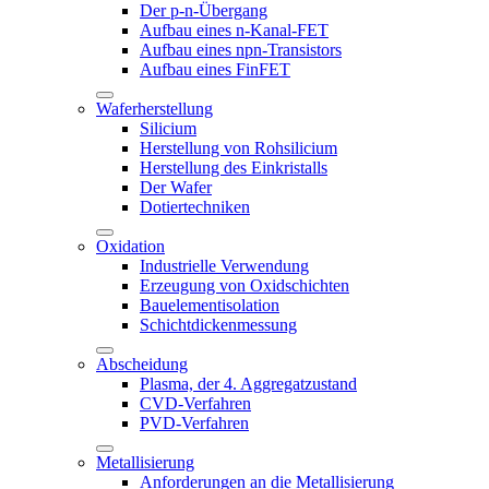
Der p-n-Übergang
Aufbau eines n-Kanal-FET
Aufbau eines npn-Transistors
Aufbau eines FinFET
Waferherstellung
Silicium
Herstellung von Rohsilicium
Herstellung des Einkristalls
Der Wafer
Dotiertechniken
Oxidation
Industrielle Verwendung
Erzeugung von Oxidschichten
Bauelementisolation
Schichtdickenmessung
Abscheidung
Plasma, der 4. Aggregatzustand
CVD-Verfahren
PVD-Verfahren
Metallisierung
Anforderungen an die Metallisierung