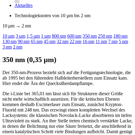
Aktuelles
Technologieknoten von 10
µm
bis 2 nm
10
µm
→ 2 nm
10
µm
3
µm
1,5
µm
1
µm
800 nm
600 nm
350 nm
250 nm
180 nm
130 nm
90 nm
65 nm
45 nm
32 nm
22 nm
16 nm
11 nm
7 nm
5 nm
3 nm
2 nm
350 nm (0,35 µm)
Der 350-nm-Prozess bezieht sich auf die Fertigungstechnologie, die
ab 1995 bei den führenden Halbleiterherstellern zum Einsatz kam.
Hier endet die Ära der Quecksilberdampflampe.
Die i-Linie bei 365,01 nm lässt sich für Strukturen dieser Größe
nicht mehr wirtschaftlich ausreizen. Für die kritischen Ebenen
kommen deshalb Excimerlaser zum Einsatz, zunächst Krypton-
Fluorid mit 248 nm. Das erzwingt einen kompletten Wechsel des
Lacksystems: die klassischen Novolack-Lacke absorbieren im tiefen
Ultraviolett zu stark. An ihre Stelle treten chemisch verstärkte Lacke,
in denen die Belichtung nur eine Säure freisetzt, die anschließend in
einem katalytischen Schritt viele Bindungen aufbricht. Damit genügt