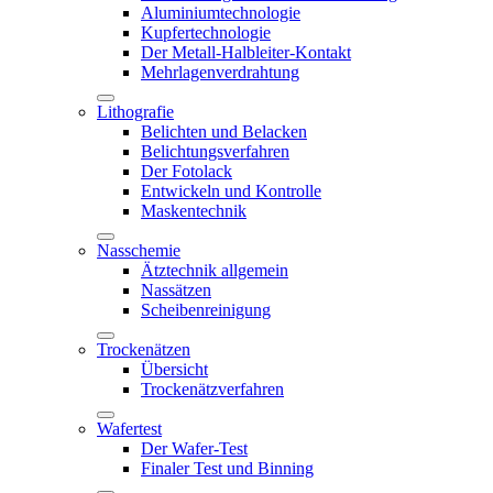
Aluminiumtechnologie
Kupfertechnologie
Der Metall-Halbleiter-Kontakt
Mehrlagenverdrahtung
Lithografie
Belichten und Belacken
Belichtungsverfahren
Der Fotolack
Entwickeln und Kontrolle
Maskentechnik
Nasschemie
Ätztechnik allgemein
Nassätzen
Scheibenreinigung
Trockenätzen
Übersicht
Trockenätzverfahren
Wafertest
Der Wafer-Test
Finaler Test und Binning