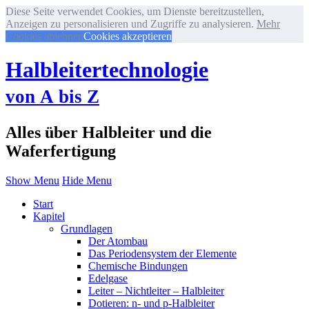
Diese Seite verwendet Cookies, um Dienste bereitzustellen,
Anzeigen zu personalisieren und Zugriffe zu analysieren.
Mehr
Cookies ablehnen
Cookies akzeptieren
Halbleitertechnologie
von A bis Z
Alles über Halbleiter und die
Waferfertigung
Show Menu
Hide Menu
Start
Kapitel
Grundlagen
Der Atombau
Das Periodensystem der Elemente
Chemische Bindungen
Edelgase
Leiter – Nichtleiter – Halbleiter
Dotieren: n- und p-Halbleiter