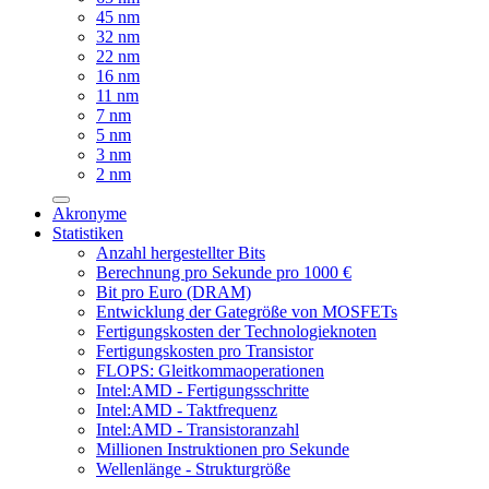
45 nm
32 nm
22 nm
16 nm
11 nm
7 nm
5 nm
3 nm
2 nm
Akronyme
Statistiken
Anzahl hergestellter Bits
Berechnung pro Sekunde pro 1000 €
Bit pro Euro (DRAM)
Entwicklung der Gategröße von MOSFETs
Fertigungskosten der Technologieknoten
Fertigungskosten pro Transistor
FLOPS: Gleitkommaoperationen
Intel:AMD - Fertigungsschritte
Intel:AMD - Taktfrequenz
Intel:AMD - Transistoranzahl
Millionen Instruktionen pro Sekunde
Wellenlänge - Strukturgröße