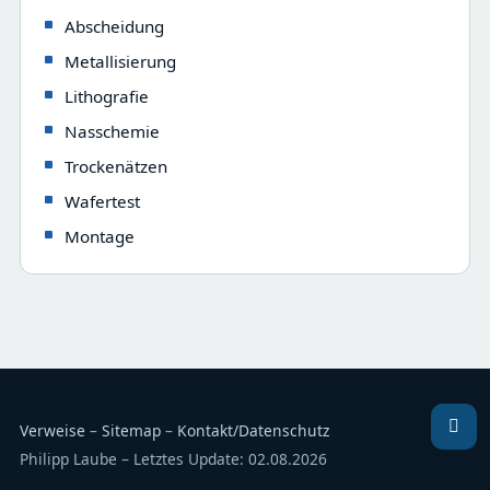
Abscheidung
Metallisierung
Lithografie
Nasschemie
Trockenätzen
Wafertest
Montage
Verweise
–
Sitemap
–
Kontakt/Datenschutz
Philipp Laube – Letztes Update: 02.08.2026