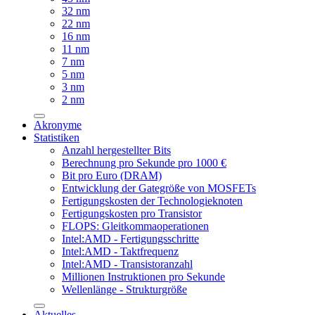
32 nm
22 nm
16 nm
11 nm
7 nm
5 nm
3 nm
2 nm
Akronyme
Statistiken
Anzahl hergestellter Bits
Berechnung pro Sekunde pro 1000 €
Bit pro Euro (DRAM)
Entwicklung der Gategröße von MOSFETs
Fertigungskosten der Technologieknoten
Fertigungskosten pro Transistor
FLOPS: Gleitkommaoperationen
Intel:AMD - Fertigungsschritte
Intel:AMD - Taktfrequenz
Intel:AMD - Transistoranzahl
Millionen Instruktionen pro Sekunde
Wellenlänge - Strukturgröße
Aktuelles