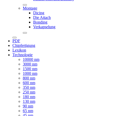
Montage
Dicing
Die Attach
Bonding
Verkapselung
PDF
Chipfertigung
Lexikon
Technologie
10000 nm
3000 nm
1500 nm
1000 nm
800 nm
600 nm
350 nm
250 nm
180 nm
130 nm
90 nm
65 nm
45 nm