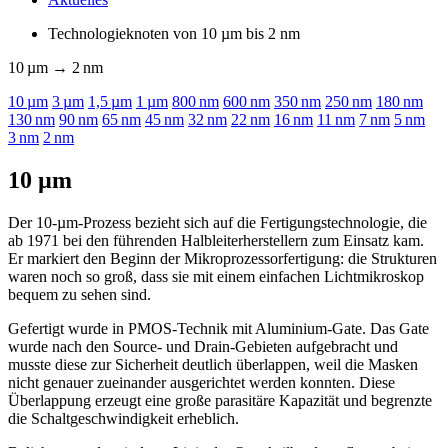
Technologieknoten von 10
µm
bis 2 nm
10
µm
→ 2 nm
10
µm
3
µm
1,5
µm
1
µm
800 nm
600 nm
350 nm
250 nm
180 nm
130 nm
90 nm
65 nm
45 nm
32 nm
22 nm
16 nm
11 nm
7 nm
5 nm
3 nm
2 nm
10 µm
Der 10-µm-Prozess bezieht sich auf die Fertigungstechnologie, die
ab 1971 bei den führenden Halbleiterherstellern zum Einsatz kam.
Er markiert den Beginn der Mikroprozessorfertigung: die Strukturen
waren noch so groß, dass sie mit einem einfachen Lichtmikroskop
bequem zu sehen sind.
Gefertigt wurde in PMOS-Technik mit Aluminium-Gate. Das Gate
wurde nach den Source- und Drain-Gebieten aufgebracht und
musste diese zur Sicherheit deutlich überlappen, weil die Masken
nicht genauer zueinander ausgerichtet werden konnten. Diese
Überlappung erzeugt eine große parasitäre Kapazität und begrenzte
die Schaltgeschwindigkeit erheblich.