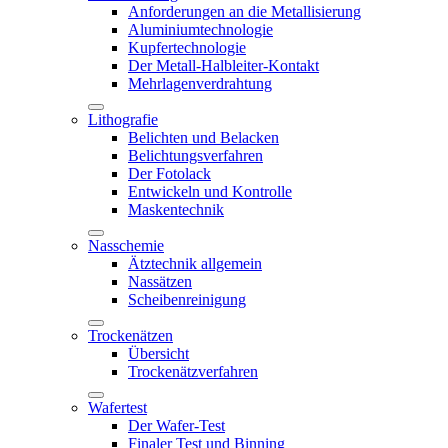
Anforderungen an die Metallisierung
Aluminiumtechnologie
Kupfertechnologie
Der Metall-Halbleiter-Kontakt
Mehrlagenverdrahtung
Lithografie
Belichten und Belacken
Belichtungsverfahren
Der Fotolack
Entwickeln und Kontrolle
Maskentechnik
Nasschemie
Ätztechnik allgemein
Nassätzen
Scheibenreinigung
Trockenätzen
Übersicht
Trockenätzverfahren
Wafertest
Der Wafer-Test
Finaler Test und Binning