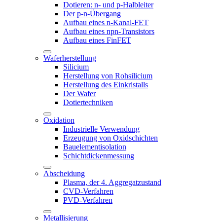
Dotieren: n- und p-Halbleiter
Der p-n-Übergang
Aufbau eines n-Kanal-FET
Aufbau eines npn-Transistors
Aufbau eines FinFET
Waferherstellung
Silicium
Herstellung von Rohsilicium
Herstellung des Einkristalls
Der Wafer
Dotiertechniken
Oxidation
Industrielle Verwendung
Erzeugung von Oxidschichten
Bauelementisolation
Schichtdickenmessung
Abscheidung
Plasma, der 4. Aggregatzustand
CVD-Verfahren
PVD-Verfahren
Metallisierung