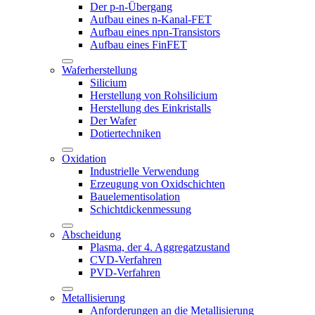
Der p-n-Übergang
Aufbau eines n-Kanal-FET
Aufbau eines npn-Transistors
Aufbau eines FinFET
Waferherstellung
Silicium
Herstellung von Rohsilicium
Herstellung des Einkristalls
Der Wafer
Dotiertechniken
Oxidation
Industrielle Verwendung
Erzeugung von Oxidschichten
Bauelementisolation
Schichtdickenmessung
Abscheidung
Plasma, der 4. Aggregatzustand
CVD-Verfahren
PVD-Verfahren
Metallisierung
Anforderungen an die Metallisierung