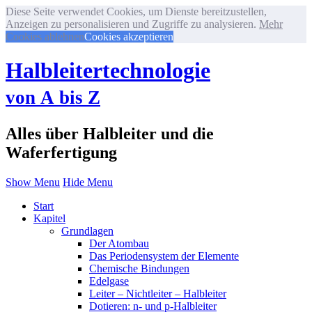
Diese Seite verwendet Cookies, um Dienste bereitzustellen,
Anzeigen zu personalisieren und Zugriffe zu analysieren.
Mehr
Cookies ablehnen
Cookies akzeptieren
Halbleitertechnologie
von A bis Z
Alles über Halbleiter und die
Waferfertigung
Show Menu
Hide Menu
Start
Kapitel
Grundlagen
Der Atombau
Das Periodensystem der Elemente
Chemische Bindungen
Edelgase
Leiter – Nichtleiter – Halbleiter
Dotieren: n- und p-Halbleiter