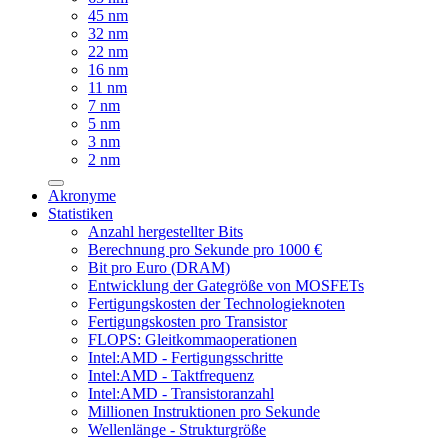
45 nm
32 nm
22 nm
16 nm
11 nm
7 nm
5 nm
3 nm
2 nm
Akronyme
Statistiken
Anzahl hergestellter Bits
Berechnung pro Sekunde pro 1000 €
Bit pro Euro (DRAM)
Entwicklung der Gategröße von MOSFETs
Fertigungskosten der Technologieknoten
Fertigungskosten pro Transistor
FLOPS: Gleitkommaoperationen
Intel:AMD - Fertigungsschritte
Intel:AMD - Taktfrequenz
Intel:AMD - Transistoranzahl
Millionen Instruktionen pro Sekunde
Wellenlänge - Strukturgröße