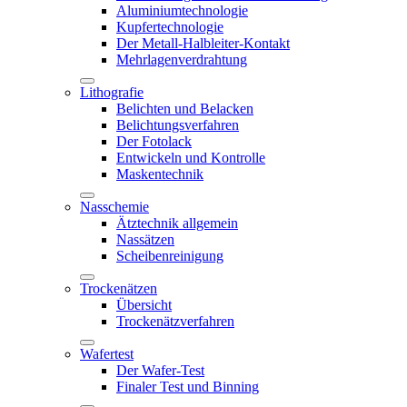
Aluminiumtechnologie
Kupfertechnologie
Der Metall-Halbleiter-Kontakt
Mehrlagenverdrahtung
Lithografie
Belichten und Belacken
Belichtungsverfahren
Der Fotolack
Entwickeln und Kontrolle
Maskentechnik
Nasschemie
Ätztechnik allgemein
Nassätzen
Scheibenreinigung
Trockenätzen
Übersicht
Trockenätzverfahren
Wafertest
Der Wafer-Test
Finaler Test und Binning