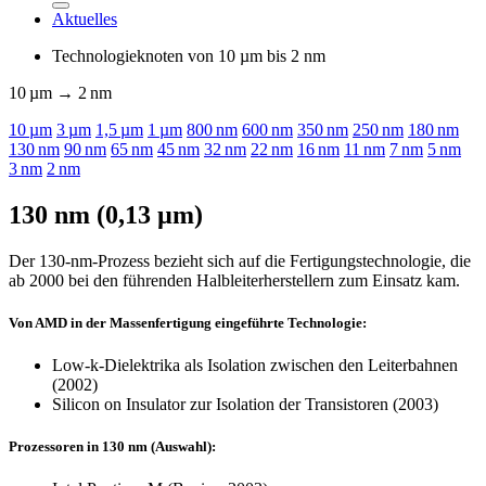
Aktuelles
Technologieknoten von 10
µm
bis 2 nm
10
µm
→ 2 nm
10
µm
3
µm
1,5
µm
1
µm
800 nm
600 nm
350 nm
250 nm
180 nm
130 nm
90 nm
65 nm
45 nm
32 nm
22 nm
16 nm
11 nm
7 nm
5 nm
3 nm
2 nm
130 nm (0,13 µm)
Der 130-nm-Prozess bezieht sich auf die Fertigungstechnologie, die
ab 2000 bei den führenden Halbleiterherstellern zum Einsatz kam.
Von AMD in der Massenfertigung eingeführte Technologie:
Low-k-Dielektrika als Isolation zwischen den Leiterbahnen
(2002)
Silicon on Insulator zur Isolation der Transistoren (2003)
Prozessoren in 130 nm (Auswahl):