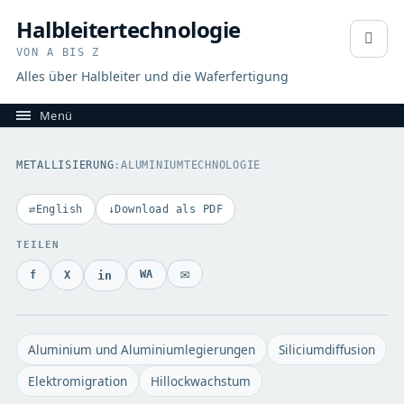
Halbleitertechnologie
VON A BIS Z
Alles über Halbleiter und die Waferfertigung
METALLISIERUNG
:
ALUMINIUMTECHNOLOGIE
English
Download als PDF
TEILEN
E-Mail
WhatsApp
Facebook
X
LinkedIn
Aluminium und Aluminiumlegierungen
Siliciumdiffusion
Elektromigration
Hillockwachstum