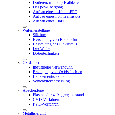
Dotieren: n- und p-Halbleiter
Der p-n-Übergang
Aufbau eines n-Kanal-FET
Aufbau eines npn-Transistors
Aufbau eines FinFET
Waferherstellung
Silicium
Herstellung von Rohsilicium
Herstellung des Einkristalls
Der Wafer
Dotiertechniken
Oxidation
Industrielle Verwendung
Erzeugung von Oxidschichten
Bauelementisolation
Schichtdickenmessung
Abscheidung
Plasma, der 4. Aggregatzustand
CVD-Verfahren
PVD-Verfahren
Metallisierung