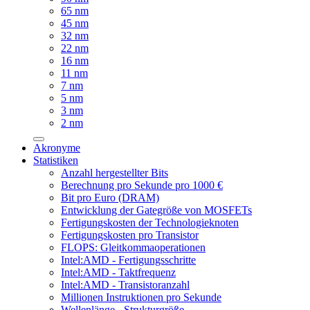
65 nm
45 nm
32 nm
22 nm
16 nm
11 nm
7 nm
5 nm
3 nm
2 nm
Akronyme
Statistiken
Anzahl hergestellter Bits
Berechnung pro Sekunde pro 1000 €
Bit pro Euro (DRAM)
Entwicklung der Gategröße von MOSFETs
Fertigungskosten der Technologieknoten
Fertigungskosten pro Transistor
FLOPS: Gleitkommaoperationen
Intel:AMD - Fertigungsschritte
Intel:AMD - Taktfrequenz
Intel:AMD - Transistoranzahl
Millionen Instruktionen pro Sekunde
Wellenlänge - Strukturgröße