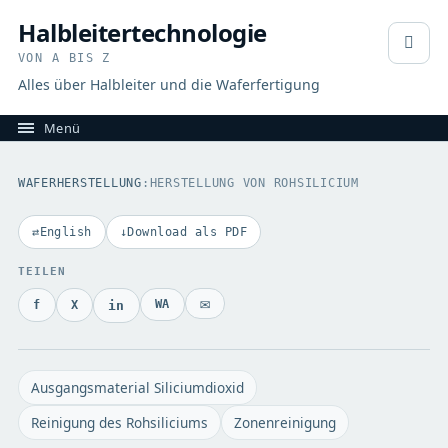
Halbleitertechnologie
VON A BIS Z
Alles über Halbleiter und die Waferfertigung
WAFERHERSTELLUNG
:
HERSTELLUNG VON ROHSILICIUM
English
Download als PDF
TEILEN
E-Mail
WhatsApp
Facebook
X
LinkedIn
Ausgangsmaterial Siliciumdioxid
Reinigung des Rohsiliciums
Zonenreinigung