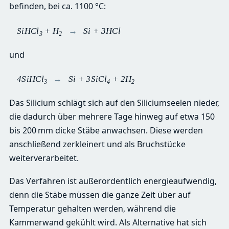
befinden, bei ca. 1100 °C:
SiHCl
+ H
→
Si + 3HCl
3
2
und
4SiHCl
→
Si + 3SiCl
+ 2H
3
4
2
Das Silicium schlägt sich auf den Siliciumseelen nieder,
die dadurch über mehrere Tage hinweg auf etwa 150
bis 200 mm dicke Stäbe anwachsen. Diese werden
anschließend zerkleinert und als Bruchstücke
weiterverarbeitet.
Das Verfahren ist außerordentlich energieaufwendig,
denn die Stäbe müssen die ganze Zeit über auf
Temperatur gehalten werden, während die
Kammerwand gekühlt wird. Als Alternative hat sich